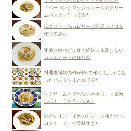
リュウジのバズレシピで紹介された
「ベーコンとマッシュルームのクリー
ムパスタ」作ってみた
低コスト・低カロリーの貧乏パスタを
作ってみた
卵液を使わずに作る絶対に失敗しない
カルボナーラの作り方
料理未経験の俺が1年で作れるようにな
ったパスタをまとめてみた
生クリームを使わない本格ローマ風カ
ルボナーラを作ってみた
酒がすすむ「イカの肝ソース和えペペ
ロンチーノ」が美味すぎた