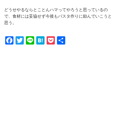
どうせやるならとことんハマってやろうと思っているの
で、食材には妥協せず今後もパスタ作りに励んでいこうと
思う。
F
T
Li
H
P
共
a
w
n
at
o
有
c
itt
e
e
c
e
er
n
k
b
a
et
o
o
k