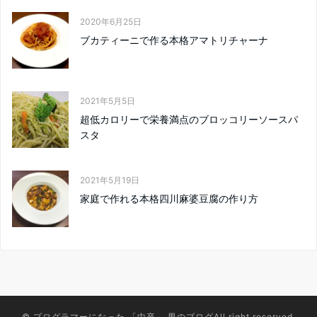
2020年6月25日
ブカティーニで作る本格アマトリチャーナ
2021年5月5日
超低カロリーで栄養満点のブロッコリーソースパ
スタ
2021年5月19日
家庭で作れる本格四川麻婆豆腐の作り方
©
プログラマーになった 「中卒」 男のブログ
All right reserved.