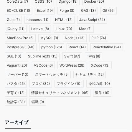
CoreData
(7)
CSS3
(10)
Django
(19)
Docker
(20)
EC-CUBE
(18)
Excel
(19)
Forge
(8)
GAS
(13)
Git
(26)
Gulp
(7)
htaccess
(11)
HTML
(12)
JavaScript
(24)
jQuery
(11)
Laravel
(8)
Linux
(70)
Mac
(7)
MacBookPro
(6)
MySQL
(9)
Node.js
(13)
PHP
(74)
PostgreSQL
(40)
python
(126)
React
(14)
ReactNative
(24)
SQL
(10)
SublimeText3
(15)
Swift
(97)
Twig
(8)
Vagrant
(20)
VSCode
(6)
WordPress
(28)
XCode
(13)
サーバー
(10)
スマートウォッチ
(5)
セキュリティ
(12)
パスタ
(25)
ブログ
(32)
プラグイン
(10)
令和の虎
(10)
子育て
(12)
情報セキュリティマネジメント
(46)
数学
(19)
統計学
(31)
転職
(9)
アーカイブ