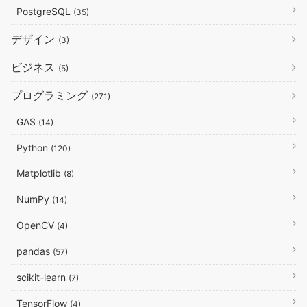
PostgreSQL
(35)
デザイン
(3)
ビジネス
(5)
プログラミング
(271)
GAS
(14)
Python
(120)
Matplotlib
(8)
NumPy
(14)
OpenCV
(4)
pandas
(57)
scikit-learn
(7)
TensorFlow
(4)