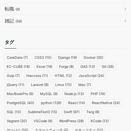
転職
(9)
雑記
(59)
タグ
CoreData
(7)
CSS3
(10)
Django
(19)
Docker
(20)
EC-CUBE
(18)
Excel
(19)
Forge
(8)
GAS
(13)
Git
(26)
Gulp
(7)
htaccess
(11)
HTML
(12)
JavaScript
(24)
jQuery
(11)
Laravel
(8)
Linux
(70)
Mac
(7)
MacBookPro
(6)
MySQL
(9)
Node.js
(13)
PHP
(74)
PostgreSQL
(40)
python
(126)
React
(14)
ReactNative
(24)
SQL
(10)
SublimeText3
(15)
Swift
(97)
Twig
(8)
Vagrant
(20)
VSCode
(6)
WordPress
(28)
XCode
(13)
サーバー
(10)
スマートウォッチ
(5)
セキュリティ
(12)