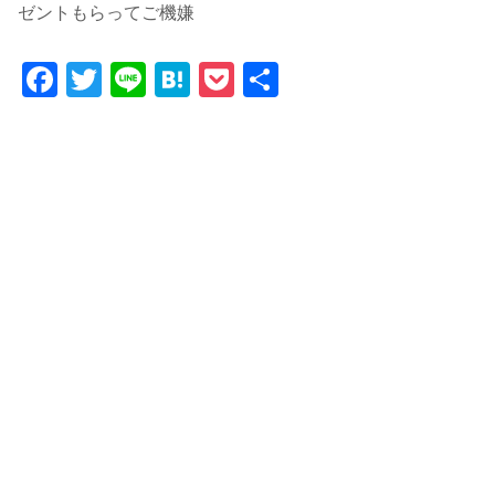
ゼントもらってご機嫌
F
T
Li
H
P
共
a
w
n
at
o
有
c
itt
e
e
c
e
er
n
k
b
a
et
o
o
k