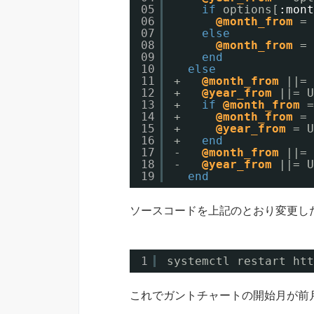
05
if
options[
:mont
06
@month_from
= 
07
else
08
@month_from
= 
09
end
10
else
11
+   
@month_from
||= 
12
+   
@year_from
||= U
13
+   
if
@month_from
=
14
+     
@month_from
= 
15
+     
@year_from
= U
16
+   
end
17
-   
@month_from
||= 
18
-   
@year_from
||= U
19
end
ソースコードを上記のとおり変更した
1
systemctl restart htt
これでガントチャートの開始月が前