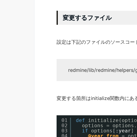
変更するファイル
設定は下記のファイルのソースコー
redmine/lib/redmine/helpers/g
変更する箇所はinitialize関数内にあ
01
def
initialize(optio
02
options = options.
03
if
options[
:year
] 
04
@year_from
= opt