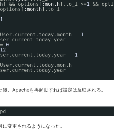
h
] && options[
:month
].to_i >=
1
&& options[
:m
options[
:month
].to_i
1
User.current.today.month - 
1
ser.current.today.year
= 
0
12
ser.current.today.year - 
1
User.current.today.month
ser.current.today.year
後、Apacheを再起動すれば設定は反映される。
pd
月に変更されるようになった。