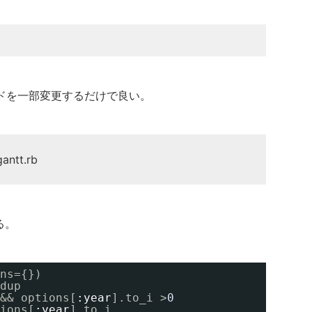
ドを一部変更するだけで良い。
antt.rb
る。
ns={})
dup
&& options[
:year
].to_i >
0
ions[
:year
].to_i