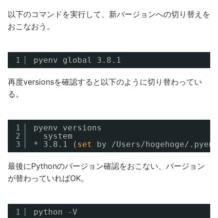
以下のコマンドを実行して、新バージョンへの切り替えを
おこなおう。
1
pyenv global 3.8.1
再度versionsを確認すると以下のように切り替わってい
る。
1
pyenv versions
2
system
3
* 3.8.1 (
set
by 
/Users/hogehoge/
.pyen
最後にPythonのバージョン確認をおこない、バージョン
が替わっていればOK。
1
python -V