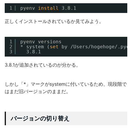
1
pyenv 
install
3.8.1
正しくインストールされているか見てみよう。
1
pyenv versions
2
* system (
set
by 
/Users/hogehoge/
.pye
3
3.8.1
3.8.1が追加されているのが分かる。
しかし「*」マークがsystemに付いているため、現段階で
はまだ旧バージョンのままだ。
バージョンの切り替え