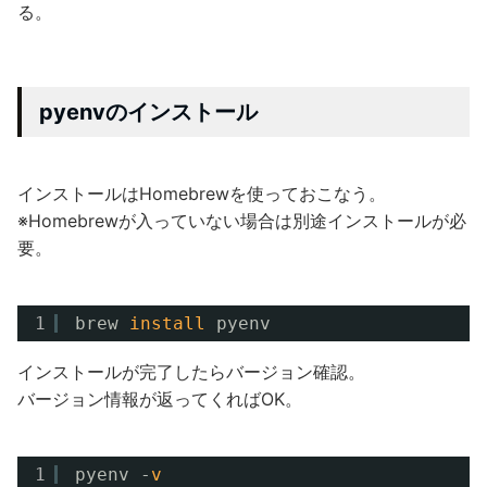
る。
pyenvのインストール
インストールはHomebrewを使っておこなう。
※Homebrewが入っていない場合は別途インストールが必
要。
1
brew 
install
pyenv
インストールが完了したらバージョン確認。
バージョン情報が返ってくればOK。
1
pyenv -
v