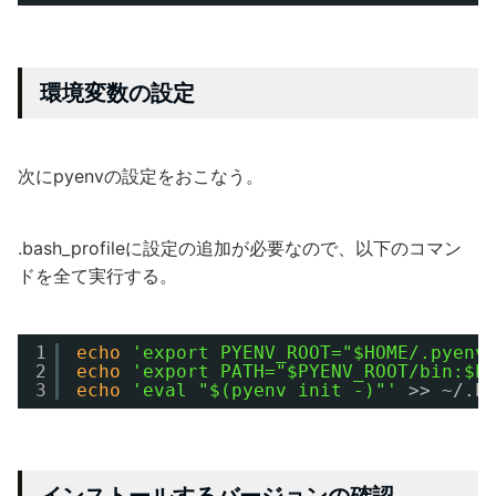
環境変数の設定
次にpyenvの設定をおこなう。
.bash_profileに設定の追加が必要なので、以下のコマン
ドを全て実行する。
1
echo
'export PYENV_ROOT="$HOME/.pyenv
2
echo
'export PATH="$PYENV_ROOT/bin:$P
3
echo
'eval "$(pyenv init -)"'
>> ~/.b
インストールするバージョンの確認