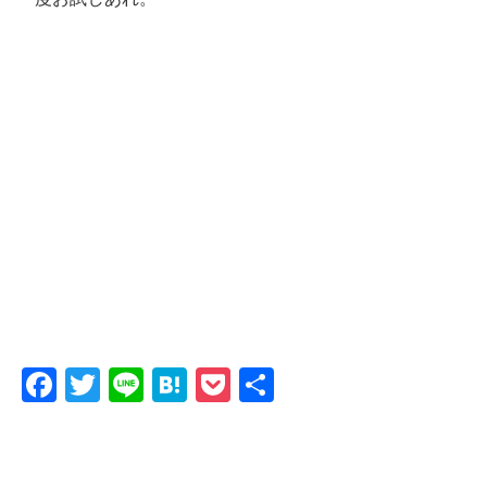
F
T
Li
H
P
共
a
w
n
at
o
有
c
itt
e
e
c