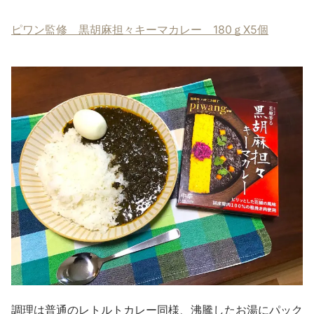
ピワン監修 黒胡麻担々キーマカレー 180ｇX5個
調理は普通のレトルトカレー同様、沸騰したお湯にパック