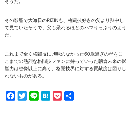
そうだ。
その影響で大晦日のRIZINも、格闘技好きの父より熱中し
て見ていたそうで、父も呆れるほどのハマりっぷりのよう
だ。
これまで全く格闘技に興味のなかった60歳過ぎの母をこ
こまでの熱烈な格闘技ファンに持っていった朝倉未来の影
響力は想像以上に高く、格闘技界に対する貢献度は図りし
れないものがある。
F
T
Li
H
P
共
a
w
n
at
o
有
c
itt
e
e
c
e
er
n
k