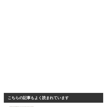
b
a
et
o
o
k
こちらの記事もよく読まれています