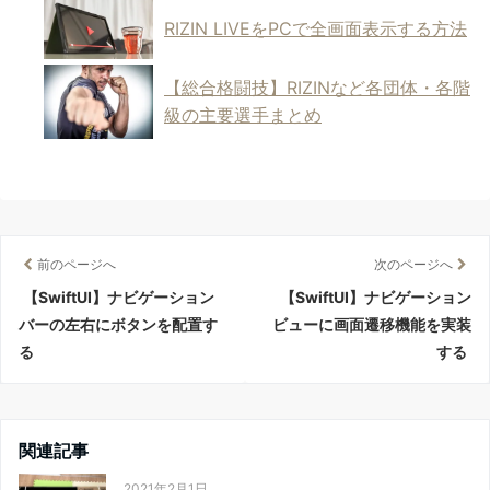
RIZIN LIVEをPCで全画面表示する方法
【総合格闘技】RIZINなど各団体・各階
級の主要選手まとめ
前のページへ
次のページへ
【SwiftUI】ナビゲーション
【SwiftUI】ナビゲーション
バーの左右にボタンを配置す
ビューに画面遷移機能を実装
る
する
関連記事
2021年2月1日