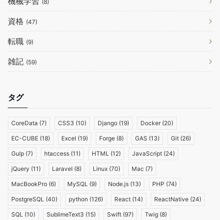
機械学習
(8)
資格
(47)
転職
(9)
雑記
(59)
タグ
CoreData
(7)
CSS3
(10)
Django
(19)
Docker
(20)
EC-CUBE
(18)
Excel
(19)
Forge
(8)
GAS
(13)
Git
(26)
Gulp
(7)
htaccess
(11)
HTML
(12)
JavaScript
(24)
jQuery
(11)
Laravel
(8)
Linux
(70)
Mac
(7)
MacBookPro
(6)
MySQL
(9)
Node.js
(13)
PHP
(74)
PostgreSQL
(40)
python
(126)
React
(14)
ReactNative
(24)
SQL
(10)
SublimeText3
(15)
Swift
(97)
Twig
(8)