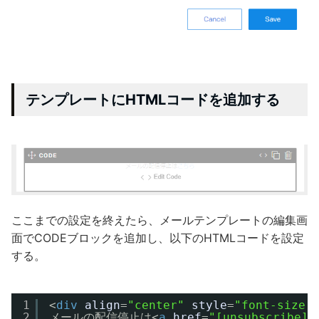
テンプレートにHTMLコードを追加する
ここまでの設定を終えたら、メールテンプレートの編集画
面でCODEブロックを追加し、以下のHTMLコードを設定
する。
1
<
div
align
=
"center"
style
=
"font-size:
2
メールの配信停止は<
a
href
=
"[unsubscribe]"