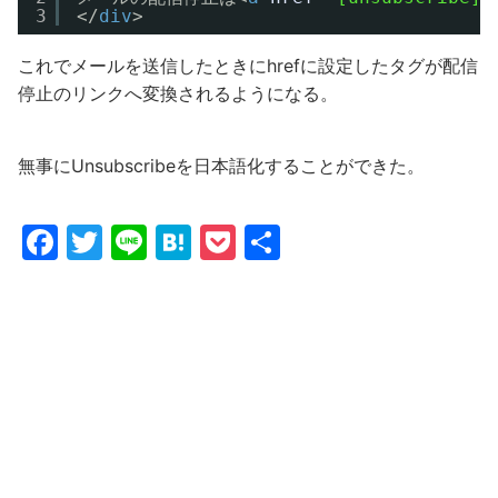
3
</
div
>
これでメールを送信したときにhrefに設定したタグが配信
停止のリンクへ変換されるようになる。
無事にUnsubscribeを日本語化することができた。
F
T
Li
H
P
共
a
w
n
at
o
有
c
itt
e
e
c
e
er
n
k
b
a
et
o
o
k