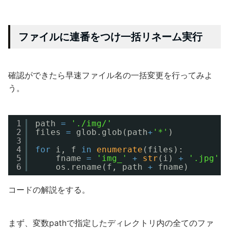
ファイルに連番をつけ一括リネーム実行
確認ができたら早速ファイル名の一括変更を行ってみよ
う。
1
path 
=
'./img/'
2
files 
=
glob.glob(path
+
'*'
)
3
4
for
i, f 
in
enumerate
(files):
5
fname 
=
'img_'
+
str
(i) 
+
'.jpg'
6
os.rename(f, path 
+
fname)
コードの解説をする。
まず、変数pathで指定したディレクトリ内の全てのファ