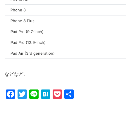
iPhone 8
iPhone 8 Plus
iPad Pro (9.7-inch)
iPad Pro (12.9-inch)
iPad Air (3rd generation)
などなど。
F
T
Li
H
P
共
a
w
n
at
o
有
c
itt
e
e
c
e
er
n
k