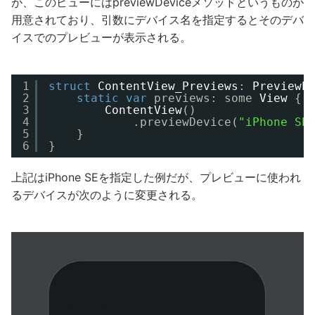
が、このビューにはpreviewDeviceメソッドというものが
用意されており、引数にデバイス名を指定するとそのデバ
イスでのプレビューが表示される。
1
struct
ContentView_Previews
: 
PreviewP
2
static
var
previews: some 
View
{
3
ContentView
()
4
.previewDevice(
"iPhone SE
5
}
6
}
上記はiPhone SEを指定した例だが、プレビューに使われ
るデバイスが次のように変更される。