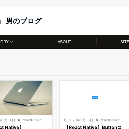
」 男のブログ
GORY
ABOUT
SIT
0年5月14日
ReactNative
2020年5月13日
ReactNative
t Native】
【React Native】Buttonコ