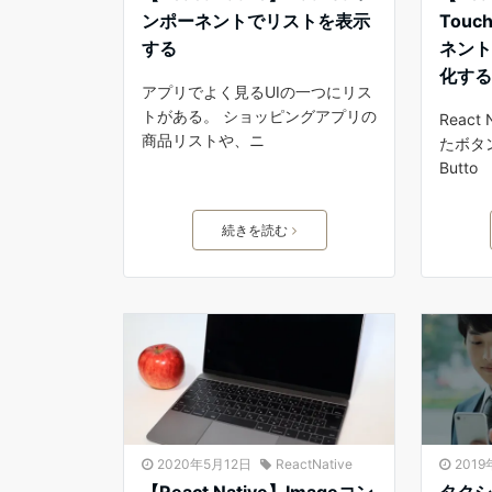
ンポーネントでリストを表示
Touc
する
ネン
化す
アプリでよく見るUIの一つにリス
トがある。 ショッピングアプリの
Reac
商品リストや、ニ
たボタ
Butto
続きを読む
2020年5月12日
ReactNative
201
【React Native】Imageコン
タクシ