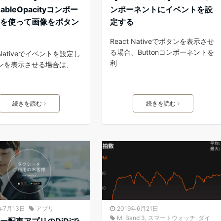
hableOpacityコンポー
ンポーネントにイベントを設
トを使って画像をボタン
定する
る
React Nativeでボタンを表示させ
る場合、Buttonコンポーネントを
t Nativeでイベントを設定し
利
ンを表示させる場合は、
続きを読む
続きを読む
9年7月13日
アプリ
2019年6月21日
Mi Band 3
,
スマートウォッチ
,
ダイ
ー配車アプリのDiDiで