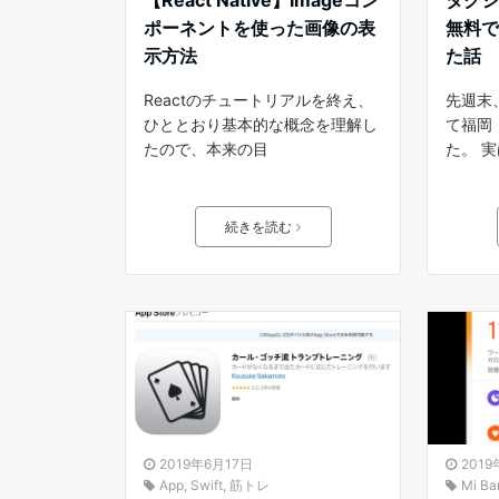
ポーネントを使った画像の表
無料
示方法
た話
Reactのチュートリアルを終え、
先週末
ひととおり基本的な概念を理解し
て福岡
たので、本来の目
た。 
続きを読む
2019年6月17日
201
App
,
Swift
,
筋トレ
Mi Ba