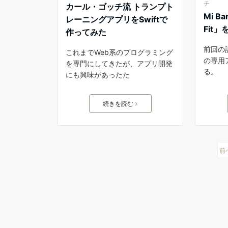
チ
カール・ゴッチ流 トランプト
Mi B
レーニングアプリをSwiftで
Fit
作ってみた
前回の記
これまでWeb系のプログラミング
の専用ア
を専門にしてきたが、アプリ開発
る。
にも興味があったた
続きを読む
前