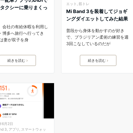
エット
,
筋トレ
でタクシーに乗りまくっ
Mi Band 3を装着してジョギ
ングダイエットしてみた結果
、会社の有給休暇を利用し
普段から身体を動かすのが好き
・博多へ旅行へ行ってき
で、ブラジリアン柔術の練習を週
実は妻が双子を身
3回こなしているのだが
続きを読む
続きを読む
9年6月2日
nd 3
,
アプリ
,
スマートウォッ