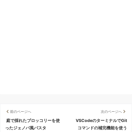
k
前のページへ
次のページへ
庭で採れたブロッコリーを使
VSCodeのターミナルでGit
ったジェノバ風パスタ
コマンドの補完機能を使う