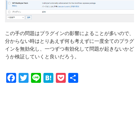
この手の問題はプラグインの影響によることが多いので、
分からない時はとりあえず何も考えずに一度全てのプラグ
インを無効化し、一つずつ有効化して問題が起きないかど
うか検証していくと良いだろう。
F
T
Li
H
P
共
a
w
n
at
o
有
c
itt
e
e
c
e
er
n
k
b
a
et
o
o