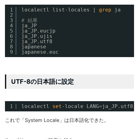
1
localectl list-locales | 
grep
ja
2
3
# 結果
4
ja_JP
5
ja_JP.eucjp
6
ja_JP.ujis
7
ja_JP.utf8
8
japanese
9
japanese.euc
UTF-8の日本語に設定
1
localectl 
set
-locale LANG=ja_JP.utf8
これで「System Locale」は日本語化できた。