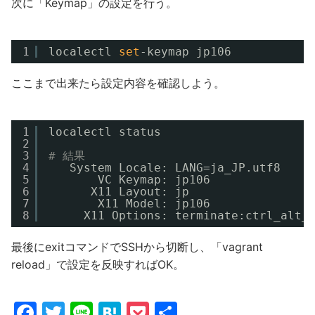
次に「Keymap」の設定を行う。
1
localectl 
set
-keymap jp106
ここまで出来たら設定内容を確認しよう。
1
localectl status
2
3
# 結果
4
System Locale: LANG=ja_JP.utf8
5
VC Keymap: jp106
6
X11 Layout: jp
7
X11 Model: jp106
8
X11 Options: terminate:ctrl_alt_
最後にexitコマンドでSSHから切断し、「vagrant
reload」で設定を反映すればOK。
F
T
Li
H
P
共