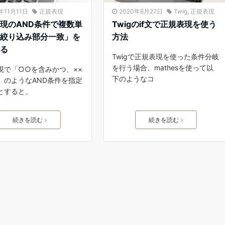
年11月11日
正規表現
2020年6月27日
Twig
,
正規表現
現のAND条件で複数単
Twigのif文で正規表現を使う
「絞り込み部分一致」を
方法
する
Twigで正規表現を使った条件分岐
を行う場合、mathesを使って以
現で「○○を含みかつ、××
下のようなコ
」のようなAND条件を指定
とすると、
続きを読む
続きを読む