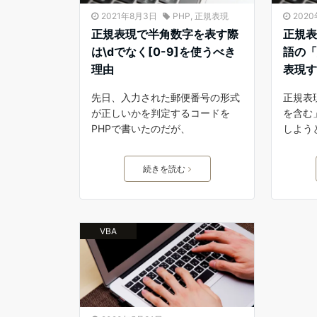
2021年8月3日
PHP
,
正規表現
2020
正規表現で半角数字を表す際
正規表
は\dでなく[0-9]を使うべき
語の
理由
表現
先日、入力された郵便番号の形式
正規表
が正しいかを判定するコードを
を含む
PHPで書いたのだが、
しよう
続きを読む
VBA