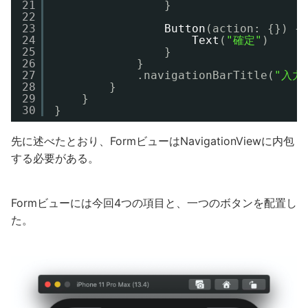
21
}
22
23
Button
(action: {}) {
24
Text
(
"確定"
)
25
}
26
}
27
.navigationBarTitle(
"入力
28
}
29
}
30
}
先に述べたとおり、FormビューはNavigationViewに内包
する必要がある。
Formビューには今回4つの項目と、一つのボタンを配置し
た。