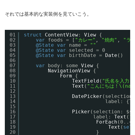
それでは基本的な実装例を見ていこう。
01
struct
ContentView
: 
View
{
02
var
foods = [
"カレー"
, 
"焼肉"
, 
"ラ
03
@State
var
name = 
""
04
@State
var
selected = 0
05
@State
var
birthDate = 
Date
()
06
07
var
body: some 
View
{
08
NavigationView
{
09
Form
{
10
TextField
(
"氏名を入力し
11
Text
(
"こんにちは！\(nam
12
13
DatePicker
(selection
14
label: {
T
15
16
Picker
(selection: $s
17
label: 
Text
(
"
18
ForEach
(0..<
19
Text
(
sel
20
}