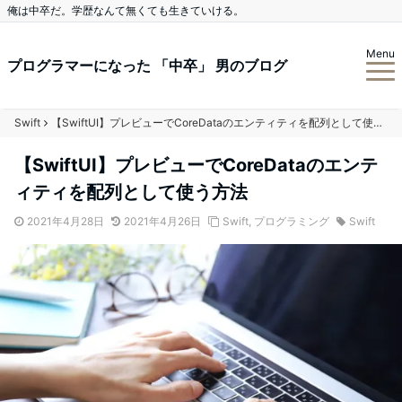
俺は中卒だ。学歴なんて無くても生きていける。
Menu
プログラマーになった 「中卒」 男のブログ
Swift
【SwiftUI】プレビューでCoreDataのエンティティを配列として使う方法
【SwiftUI】プレビューでCoreDataのエンテ
ィティを配列として使う方法
2021年4月28日
2021年4月26日
Swift
,
プログラミング
Swift