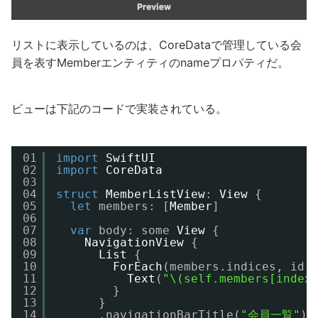
リストに表示しているのは、CoreDataで管理している会
員を表すMemberエンティティのnameプロパティだ。
ビューは下記のコードで実装されている。
01
import
SwiftUI
02
import
CoreData
03
04
struct
MemberListView
: 
View
{
05
let
members: [
Member
]
06
07
var
body: some 
View
{
08
NavigationView
{
09
List
{
10
ForEach
(members.indices, id:
11
Text
(
"\(self.members[index
12
}
13
}
14
.navigationBarTitle(
"会員一覧"
)