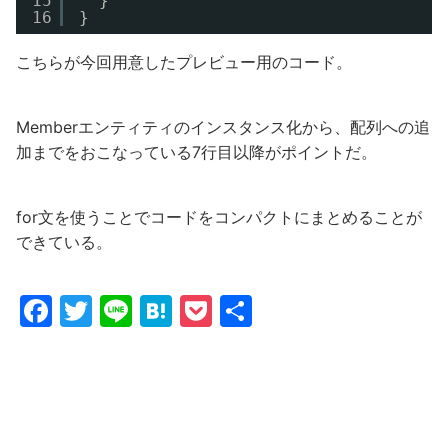
15
}
16
}
こちらが今回用意したプレビュー用のコード。
Memberエンティティのインスタンス化から、配列への追
加までをおこなっている7行目以降がポイントだ。
for文を使うことでコードをコンパクトにまとめることが
できている。
F
T
Li
H
P
共
a
w
n
at
o
有
c
itt
e
e
c
e
er
n
k
b
a
et