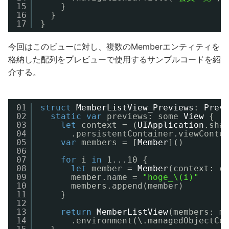
15
}
16
}
17
}
今回はこのビューに対し、複数のMemberエンティティを
格納した配列をプレビューで使用するサンプルコードを紹
介する。
01
struct
MemberListView_Previews
: 
Prev
02
static
var
previews: some 
View
{
03
let
context = (
UIApplication
.sha
04
.persistentContainer.viewConte
05
var
members = [
Member
]()
06
07
for
i 
in
1...10 {
08
let
member = 
Member
(context: c
09
member.name = 
"hoge_\(i)"
10
members.append(member)
11
}
12
13
return
MemberListView
(members: m
14
.environment(\.managedObjectCo