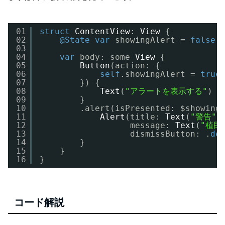
01
struct
ContentView
: 
View
{
02
@State
var
showingAlert = 
false
03
04
var
body: some 
View
{
05
Button
(action: {
06
self
.showingAlert = 
true
07
}) {
08
Text
(
"アラートを表示する"
)
09
}
10
.alert(isPresented: $showing
11
Alert
(title: 
Text
(
"警告"
)
12
message: 
Text
(
"植民
13
dismissButton: .
de
14
}
15
}
16
}
コード解説