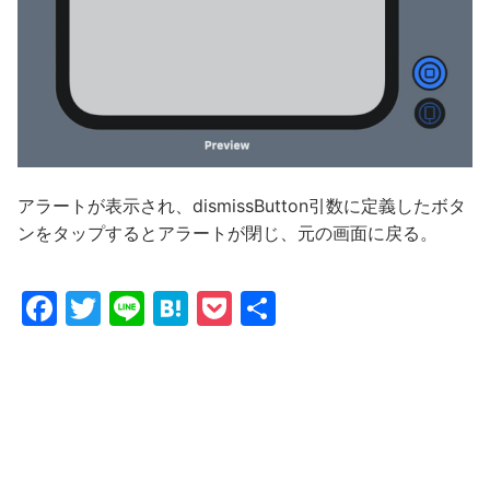
アラートが表示され、dismissButton引数に定義したボタ
ンをタップするとアラートが閉じ、元の画面に戻る。
F
T
Li
H
P
共
a
w
n
at
o
有
c
itt
e
e
c
e
er
n
k
b
a
et
o