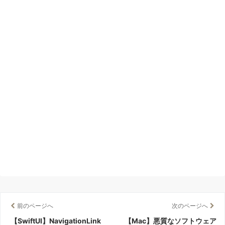
o
k
前のページへ
次のページへ
【SwiftUI】NavigationLink
【Mac】悪質なソフトウェア