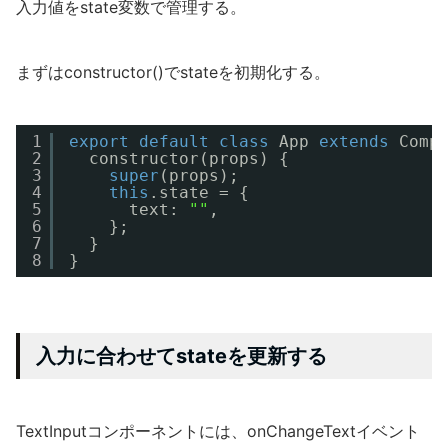
入力値をstate変数で管理する。
まずはconstructor()でstateを初期化する。
1
export
default
class
App 
extends
Comp
2
constructor(props) {
3
super
(props);
4
this
.state = {
5
text: 
""
,
6
};
7
}
8
}
入力に合わせてstateを更新する
TextInputコンポーネントには、onChangeTextイベント