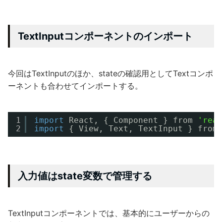
TextInputコンポーネントのインポート
今回はTextInputのほか、stateの確認用としてTextコンポ
ーネントも合わせてインポートする。
1
import
React, { Component } from 
'rea
2
import
{ View, Text, TextInput } from
入力値はstate変数で管理する
TextInputコンポーネントでは、基本的にユーザーからの