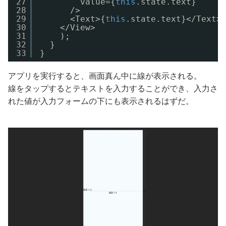
27
value={
this
.state.text}
28
/>
29
<Text>{
this
.state.text}</Text>
30
</View>
31
);
32
}
33
}
アプリを実行すると、画面真ん中に線が表示される。
線をタップするとテキストを入力することができ、入力さ
れた値が入力フォームの下にも表示されるはずだ。