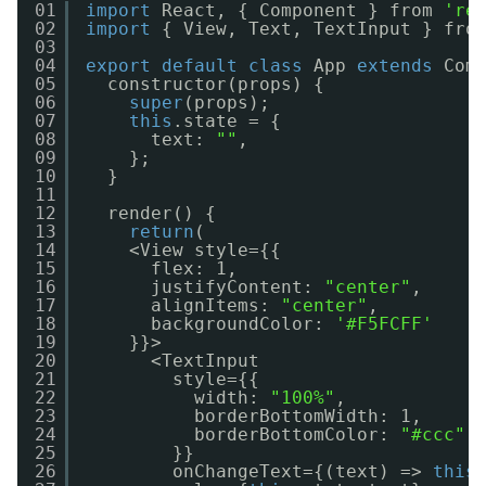
01
import
React, { Component } from 
're
02
import
{ View, Text, TextInput } fro
03
04
export
default
class
App 
extends
Com
05
constructor(props) {
06
super
(props);
07
this
.state = {
08
text: 
""
,
09
};
10
}
11
12
render() {
13
return
(
14
<View style={{
15
flex: 1,
16
justifyContent: 
"center"
,
17
alignItems: 
"center"
,
18
backgroundColor: 
'#F5FCFF'
19
}}>
20
<TextInput
21
style={{
22
width: 
"100%"
,
23
borderBottomWidth: 1,
24
borderBottomColor: 
"#ccc"
25
}}
26
onChangeText={(text) => 
this