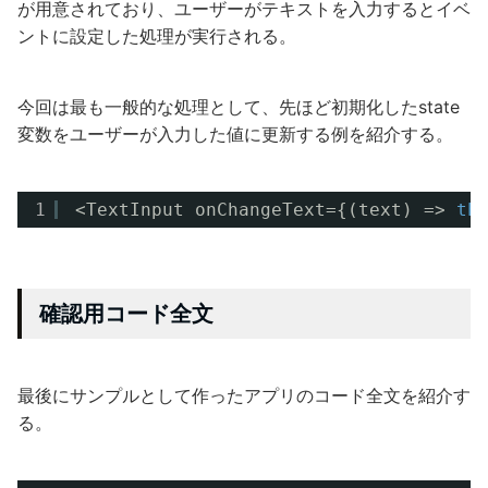
が用意されており、ユーザーがテキストを入力するとイベ
ントに設定した処理が実行される。
今回は最も一般的な処理として、先ほど初期化したstate
変数をユーザーが入力した値に更新する例を紹介する。
1
<TextInput onChangeText={(text) => 
th
確認用コード全文
最後にサンプルとして作ったアプリのコード全文を紹介す
る。