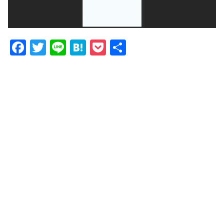
F
T
Li
H
P
共
a
w
n
at
o
有
c
itt
e
e
c
e
er
n
k
b
a
et
o
o
k