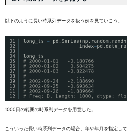
以下のように長い時系列データを扱う例を見ていこう。
01
long_ts 
=
pd.Series(np.random.randn(
02
index
=
pd.date_ran
03
04
long_ts
05
# 2000-01-01   -0.180766
06
# 2000-01-02    0.504275
07
# 2000-01-03   -0.822478
08
#                 ...   
09
# 2002-09-24   -2.188690
10
# 2002-09-25   -0.693634
11
# 2002-09-26   -1.889664
12
# Freq: D, Length: 1000, dtype: floa
1000日の範囲の時系列データを用意した。
こういった長い時系列データの場合、年や年月を指定して