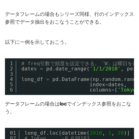
データフレームの場合もシリーズ同様、行のインデックス
参照でデータ抽出をおこなうことができる。
以下に一例を示しておこう。
1
# freq引数で頻度を設定できる。「W」は曜日を
2
dates 
=
pd.date_range(
'1/1/2010'
, per
3
4
long_df 
=
pd.DataFrame(np.random.rand
5
index
=
dates,
6
columns
=
[
'Tokyo
データフレームの場合は
loc
でインデックス参照をおこな
う。
01
long_df.loc[datetime(
2010
, 
1
, 
20
)]
02
# Tokyo     -0.630103