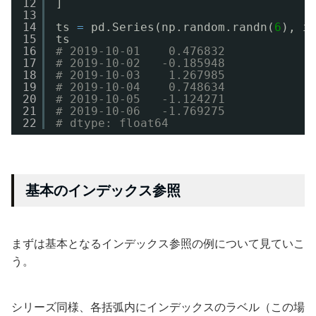
12
]
13
14
ts 
=
pd.Series(np.random.randn(
6
), i
15
ts
16
# 2019-10-01    0.476832
17
# 2019-10-02   -0.185948
18
# 2019-10-03    1.267985
19
# 2019-10-04    0.748634
20
# 2019-10-05   -1.124271
21
# 2019-10-06   -1.769275
22
# dtype: float64
基本のインデックス参照
まずは基本となるインデックス参照の例について見ていこ
う。
シリーズ同様、各括弧内にインデックスのラベル（この場