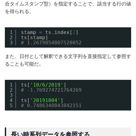
合タイムスタンプ型）を指定することで、該当する行の値
を得られる。
1
stamp 
=
ts.index[
2
]
2
ts[stamp]
3
# 1.2679854807520052
また、日付として解釈できる文字列を直接指定して参照す
ることも可能だ。
1
ts[
'10/6/2019'
]
2
# -1.769274721764269
3
4
ts[
'20191004'
]
5
# 0.7486340843842151
長い時系列データを参照する