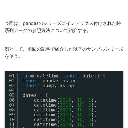
今回は、pandasのシリーズにインデックス付けされた時
系列データの参照方法について紹介する。
例として、前回の記事で紹介した以下のサンプルシリーズ
を使う。
01
from
datetime 
import
datetime
02
import
pandas as pd
03
import
numpy as np
04
05
dates 
=
[
06
datetime(
2019
, 
10
, 
1
),
07
datetime(
2019
, 
10
, 
2
),
08
datetime(
2019
, 
10
, 
3
),
09
datetime(
2019
, 
10
, 
4
),
10
datetime(
2019
, 
10
, 
5
),
11
datetime(
2019
, 
10
, 
6
)