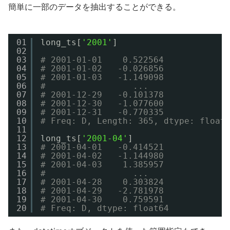
簡単に一部のデータを抽出することができる。
01
long_ts[
'2001'
]
02
03
# 2001-01-01    0.522564
04
# 2001-01-02   -0.026856
05
# 2001-01-03   -1.149098
06
#                 ...   
07
# 2001-12-29   -0.101378
08
# 2001-12-30   -1.077600
09
# 2001-12-31   -0.770335
10
# Freq: D, Length: 365, dtype: float
11
12
long_ts[
'2001-04'
]
13
# 2001-04-01   -0.414521
14
# 2001-04-02   -1.144980
15
# 2001-04-03    1.385957
16
#                 ...   
17
# 2001-04-28    0.303824
18
# 2001-04-29   -2.781978
19
# 2001-04-30    0.759591
20
# Freq: D, dtype: float64