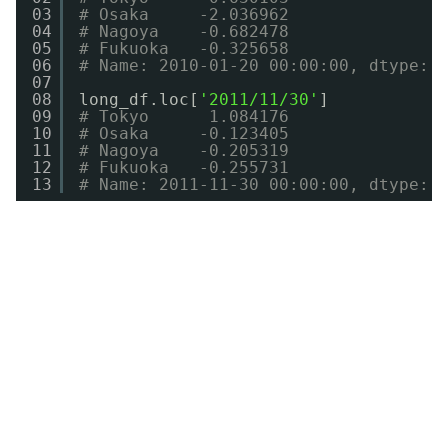
03
# Osaka     -2.036962
04
# Nagoya    -0.682478
05
# Fukuoka   -0.325658
06
# Name: 2010-01-20 00:00:00, dtype: 
07
08
long_df.loc[
'2011/11/30'
]
09
# Tokyo      1.084176
10
# Osaka     -0.123405
11
# Nagoya    -0.205319
12
# Fukuoka   -0.255731
13
# Name: 2011-11-30 00:00:00, dtype: 