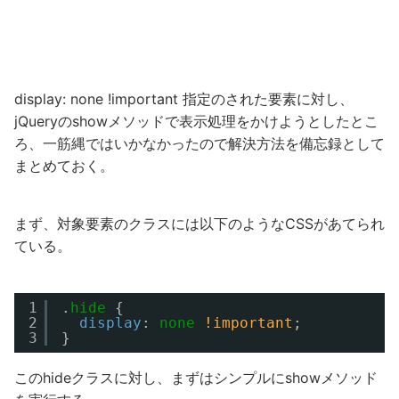
display: none !important 指定のされた要素に対し、
jQueryのshowメソッドで表示処理をかけようとしたとこ
ろ、一筋縄ではいかなかったので解決方法を備忘録として
まとめておく。
まず、対象要素のクラスには以下のようなCSSがあてられ
ている。
1
.
hide
{
2
display
: 
none
!important
;
3
}
このhideクラスに対し、まずはシンプルにshowメソッド