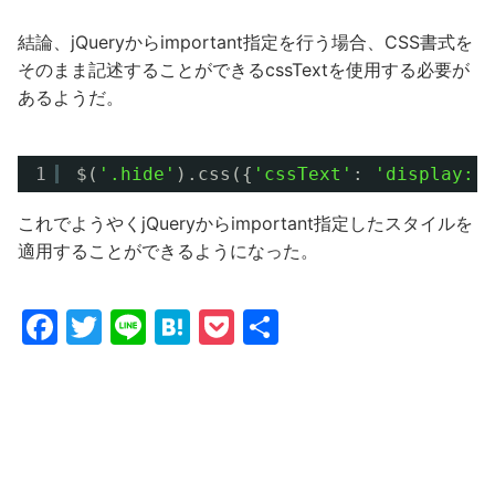
結論、jQueryからimportant指定を行う場合、CSS書式を
そのまま記述することができるcssTextを使用する必要が
あるようだ。
1
$(
'.hide'
).css({
'cssText'
: 
'display: 
これでようやくjQueryからimportant指定したスタイルを
適用することができるようになった。
F
T
Li
H
P
共
a
w
n
at
o
有
c
itt
e
e
c
e
er
n
k
b
a
et