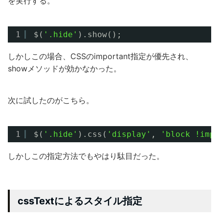
を実行する。
1
$(
'.hide'
).show();
しかしこの場合、CSSのimportant指定が優先され、
showメソッドが効かなかった。
次に試したのがこちら。
1
$(
'.hide'
).css(
'display'
, 
'block !imp
しかしこの指定方法でもやはり駄目だった。
cssTextによるスタイル指定