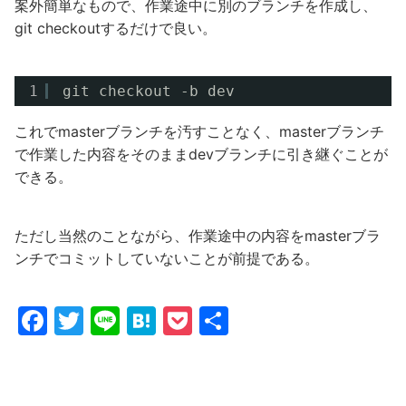
案外簡単なもので、作業途中に別のブランチを作成し、
git checkoutするだけで良い。
1
git checkout -b dev
これでmasterブランチを汚すことなく、masterブランチ
で作業した内容をそのままdevブランチに引き継ぐことが
できる。
ただし当然のことながら、作業途中の内容をmasterブラ
ンチでコミットしていないことが前提である。
F
T
Li
H
P
共
a
w
n
at
o
有
c
itt
e
e
c