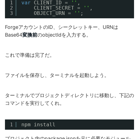
1
var
CLIENT_ID = 
''
,
2
CLIENT_SECRET = 
''
,
3
OBJECT_URN = 
''
;
ForgeアカウントのID、シークレットキー、URNは
Base64
変換前
のobjectIdを入力する。
これで準備は完了だ。
ファイルを保存し、ターミナルを起動しよう。
ターミナルでプロジェクトディレクトリに移動し、下記の
コマンドを実行してくれ。
1
npm install
プロジェクト内のpackage.jsonを元に必要なモジュール