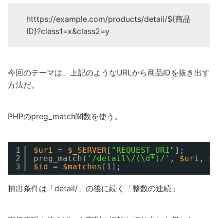
htttps://example.com/products/detail/${商品
ID}?class1=x&class2=y
今回のテーマは、上記のようなURLから商品IDを抜き出す
方法だ。
PHPのpreg_match関数を使う。
1
$uri
= 
$_SERVER
[
"REQUEST_URI"
];
2
preg_match(
'/detail\/(\d*)/'
, 
$uri
, 
$
3
$id
= 
$matches
[1];
抽出条件は「detail/」の後に続く「整数の連続」