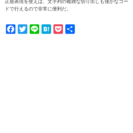
正規表現を使えば、文字列の複雑な切り出しも僅かなコー
ドで行えるので非常に便利だ。
F
T
Li
H
P
共
a
w
n
at
o
有
c
itt
e
e
c
e
er
n
k
b
a
et
o
o
k