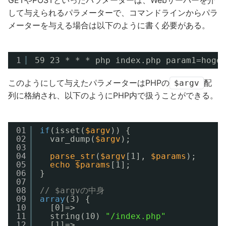
して与えられるパラメーターで、コマンドラインからパラ
メーターを与える場合は以下のように書く必要がある。
1
59 23 * * * php index.php param1=hoge
このようにして与えたパラメーターはPHPの
配
$argv
列に格納され、以下のようにPHP内で扱うことができる。
01
if
(isset(
$argv
)) {
02
var_dump(
$argv
);
03
04
parse_str
(
$argv
[1], 
$params
);
05
echo
$params
[1];
06
}
07
08
// $argvの中身
09
array
(3) { 
10
[0]=> 
11
string(10) 
"/index.php"
12
[1]=> 