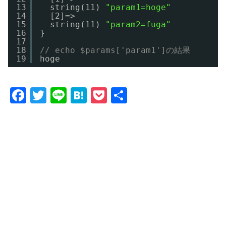
13
string(11) 
"param1=hoge"
14
[2]=> 
15
string(11) 
"param2=fuga"
16
}
17
18
// echo $params['param1']の結果
19
hoge
F
T
Li
H
P
共
a
w
n
at
o
有
c
itt
e
e
c
e
er
n
k
b
a
et
o
o
k