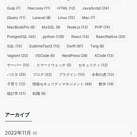
Gulp
(7)
htaccess
(11)
HTML
(12)
JavaScript
(24)
jQuery
(11)
Laravel
(8)
Linux
(70)
Mac
(7)
MacBookPro
(6)
MySQL
(9)
Node.js
(13)
PHP
(74)
PostgreSQL
(40)
python
(126)
React
(14)
ReactNative
(24)
SQL
(10)
SublimeText3
(15)
Swift
(97)
Twig
(8)
Vagrant
(20)
VSCode
(6)
WordPress
(28)
XCode
(13)
サーバー
(10)
スマートウォッチ
(5)
セキュリティ
(12)
パスタ
(25)
ブログ
(32)
プラグイン
(10)
令和の虎
(10)
子育て
(12)
情報セキュリティマネジメント
(46)
数学
(19)
統計学
(31)
転職
(9)
アーカイブ
2022年11月
(1)